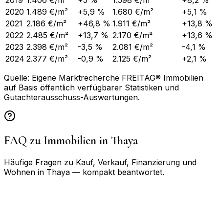
2019
1.406 €/m²
+5 %
1.598 €/m²
+8,2 %
2020
1.489 €/m²
+5,9 %
1.680 €/m²
+5,1 %
2021
2.186 €/m²
+46,8 %
1.911 €/m²
+13,8 %
2022
2.485 €/m²
+13,7 %
2.170 €/m²
+13,6 %
2023
2.398 €/m²
-3,5 %
2.081 €/m²
-4,1 %
2024
2.377 €/m²
-0,9 %
2.125 €/m²
+2,1 %
Quelle: Eigene Marktrecherche FREITAG® Immobilien
auf Basis öffentlich verfügbarer Statistiken und
Gutachterausschuss-Auswertungen.
FAQ zu Immobilien in
Thaya
Häufige Fragen zu Kauf, Verkauf, Finanzierung und
Wohnen in
Thaya
— kompakt beantwortet.