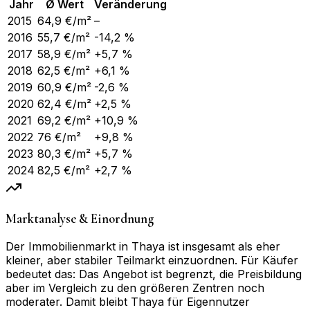
Jahr
Ø Wert
Veränderung
2015
64,9
€/m²
–
2016
55,7
€/m²
-14,2 %
2017
58,9
€/m²
+5,7 %
2018
62,5
€/m²
+6,1 %
2019
60,9
€/m²
-2,6 %
2020
62,4
€/m²
+2,5 %
2021
69,2
€/m²
+10,9 %
2022
76
€/m²
+9,8 %
2023
80,3
€/m²
+5,7 %
2024
82,5
€/m²
+2,7 %
Marktanalyse & Einordnung
Der Immobilienmarkt in Thaya ist insgesamt als eher
kleiner, aber stabiler Teilmarkt einzuordnen. Für Käufer
bedeutet das: Das Angebot ist begrenzt, die Preisbildung
aber im Vergleich zu den größeren Zentren noch
moderater. Damit bleibt Thaya für Eigennutzer