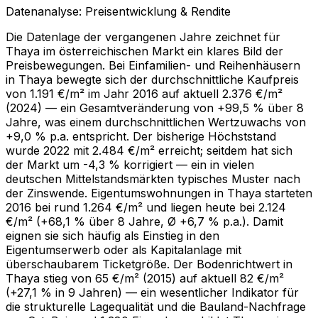
Datenanalyse: Preisentwicklung & Rendite
Die Datenlage der vergangenen Jahre zeichnet für
Thaya im österreichischen Markt ein klares Bild der
Preisbewegungen. Bei Einfamilien- und Reihenhäusern
in Thaya bewegte sich der durchschnittliche Kaufpreis
von 1.191 €/m² im Jahr 2016 auf aktuell 2.376 €/m²
(2024) — ein Gesamtveränderung von +99,5 % über 8
Jahre, was einem durchschnittlichen Wertzuwachs von
+9,0 % p.a. entspricht. Der bisherige Höchststand
wurde 2022 mit 2.484 €/m² erreicht; seitdem hat sich
der Markt um -4,3 % korrigiert — ein in vielen
deutschen Mittelstandsmärkten typisches Muster nach
der Zinswende. Eigentumswohnungen in Thaya starteten
2016 bei rund 1.264 €/m² und liegen heute bei 2.124
€/m² (+68,1 % über 8 Jahre, Ø +6,7 % p.a.). Damit
eignen sie sich häufig als Einstieg in den
Eigentumserwerb oder als Kapitalanlage mit
überschaubarem Ticketgröße. Der Bodenrichtwert in
Thaya stieg von 65 €/m² (2015) auf aktuell 82 €/m²
(+27,1 % in 9 Jahren) — ein wesentlicher Indikator für
die strukturelle Lagequalität und die Bauland-Nachfrage