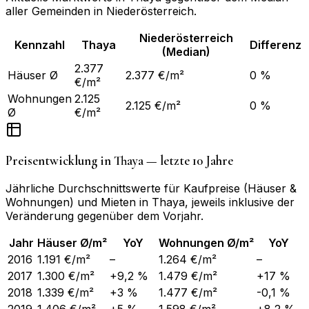
aller Gemeinden in
Niederösterreich
.
Niederösterreich
Kennzahl
Thaya
Differenz
(Median)
2.377
Häuser Ø
2.377 €/m²
0 %
€/m²
Wohnungen
2.125
2.125 €/m²
0 %
Ø
€/m²
Preisentwicklung in
Thaya
— letzte 10 Jahre
Jährliche Durchschnittswerte für Kaufpreise (Häuser &
Wohnungen) und Mieten in
Thaya
, jeweils inklusive der
Veränderung gegenüber dem Vorjahr.
Jahr
Häuser Ø/m²
YoY
Wohnungen Ø/m²
YoY
2016
1.191 €/m²
–
1.264 €/m²
–
2017
1.300 €/m²
+9,2 %
1.479 €/m²
+17 %
2018
1.339 €/m²
+3 %
1.477 €/m²
-0,1 %