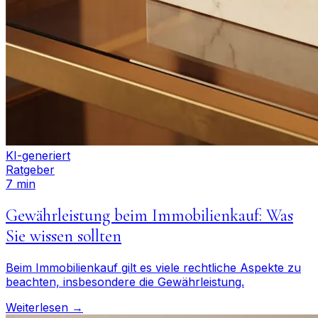
KI-generiert
Ratgeber
7 min
Gewährleistung beim Immobilienkauf: Was
Sie wissen sollten
Beim Immobilienkauf gilt es viele rechtliche Aspekte zu
beachten, insbesondere die Gewährleistung.
Weiterlesen →