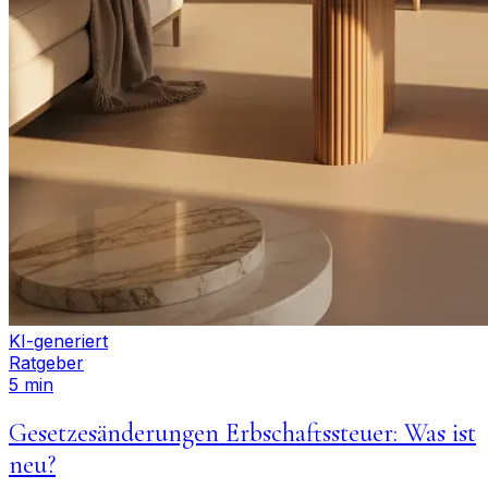
KI-generiert
Ratgeber
5 min
Gesetzesänderungen Erbschaftssteuer: Was ist
neu?