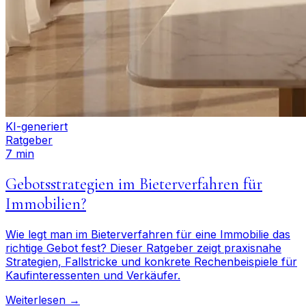
KI-generiert
Ratgeber
7 min
Gebotsstrategien im Bieterverfahren für
Immobilien?
Wie legt man im Bieterverfahren für eine Immobilie das
richtige Gebot fest? Dieser Ratgeber zeigt praxisnahe
Strategien, Fallstricke und konkrete Rechenbeispiele für
Kaufinteressenten und Verkäufer.
Weiterlesen →