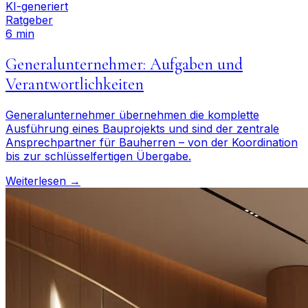
KI-generiert
Ratgeber
6 min
Generalunternehmer: Aufgaben und
Verantwortlichkeiten
Generalunternehmer übernehmen die komplette
Ausführung eines Bauprojekts und sind der zentrale
Ansprechpartner für Bauherren – von der Koordination
bis zur schlüsselfertigen Übergabe.
Weiterlesen →