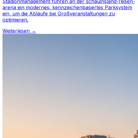
Stadionmanagement führen an der schauinsland-reisen-
arena ein modernes, kennzeichenbasiertes Parksystem
ein, um die Abläufe bei Großveranstaltungen zu
optimieren.
Weiterlesen →