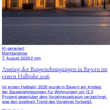
KI-generiert
Marktanalyse
7. August 2026
·
2 min
Anstieg der Baugenehmigungen in Bayern im
ersten Halbjahr 2026
Im ersten Halbjahr 2026 wurde in Bayern ein Anstieg
der Baugenehmigungen für Wohnungen um 12,3
Prozent gegenüber dem Vorjahreszeitraum verzeichnet,
was den positiven Trend des Vorjahres fortsetzt.