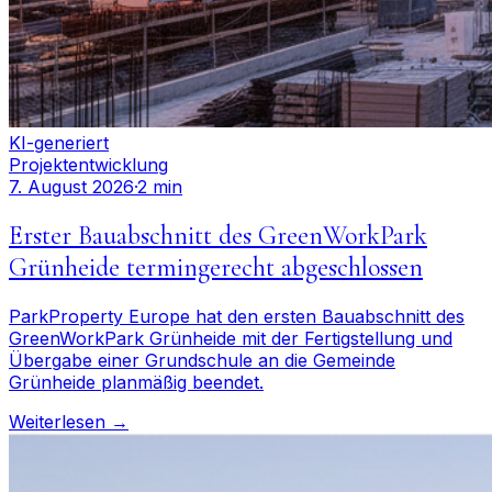
KI-generiert
Projektentwicklung
7. August 2026
·
2 min
Erster Bauabschnitt des GreenWorkPark
Grünheide termingerecht abgeschlossen
ParkProperty Europe hat den ersten Bauabschnitt des
GreenWorkPark Grünheide mit der Fertigstellung und
Übergabe einer Grundschule an die Gemeinde
Grünheide planmäßig beendet.
Weiterlesen →