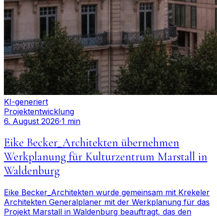
KI-generiert
Projektentwicklung
6. August 2026
·
1 min
Eike Becker_Architekten übernehmen
Werkplanung für Kulturzentrum Marstall in
Waldenburg
Eike Becker_Architekten wurde gemeinsam mit Krekeler
Architekten Generalplaner mit der Werkplanung für das
Projekt Marstall in Waldenburg beauftragt, das den