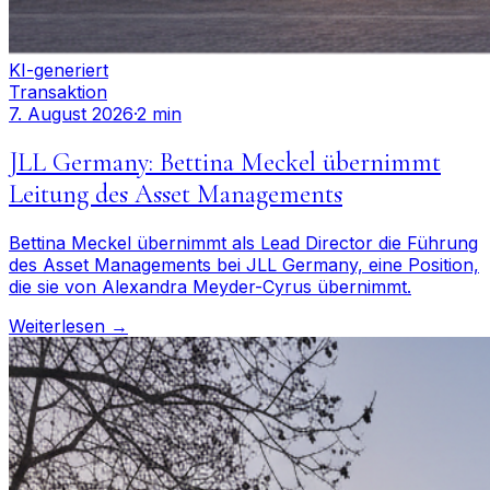
KI-generiert
Transaktion
7. August 2026
·
2 min
JLL Germany: Bettina Meckel übernimmt
Leitung des Asset Managements
Bettina Meckel übernimmt als Lead Director die Führung
des Asset Managements bei JLL Germany, eine Position,
die sie von Alexandra Meyder-Cyrus übernimmt.
Weiterlesen →