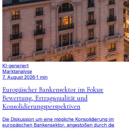
KI-generiert
Marktanalyse
7. August 2026
·
1 min
Europäischer Bankensektor im Fokus:
Bewertung, Ertragsqualität und
Konsolidierungsperspektiven
Die Diskussion um eine mögliche Konsolidierung im
europäischen Bankensektor, angestoßen durch die