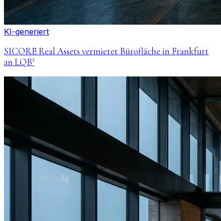
KI-generiert
SICORE Real Assets vermietet Bürofläche in Frankfurt
an LQB²