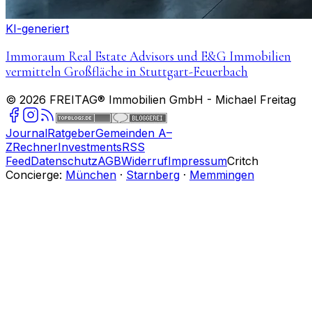
KI-generiert
Immoraum Real Estate Advisors und E&G Immobilien
vermitteln Großfläche in Stuttgart-Feuerbach
©
2026
FREITAG® Immobilien GmbH
- Michael Freitag
Journal
Ratgeber
Gemeinden A–
Z
Rechner
Investments
RSS
Feed
Datenschutz
AGB
Widerruf
Impressum
Critch
Concierge:
München
·
Starnberg
·
Memmingen