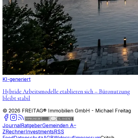
KI-generiert
Hybride Arbeitsmodelle etablieren sich – Büronutzung
bleibt stabil
©
2026
FREITAG® Immobilien GmbH
- Michael Freitag
Journal
Ratgeber
Gemeinden A–
Z
Rechner
Investments
RSS
Feed
Datenschutz
AGB
Widerruf
Impressum
Critch