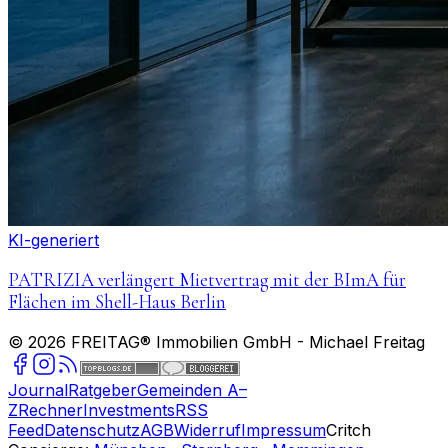
KI-generiert
PATRIZIA verlängert Mietvertrag mit der BImA für
Flächen im Shell-Haus Berlin
©
2026
FREITAG® Immobilien GmbH
- Michael Freitag
Journal
Ratgeber
Gemeinden A–
Z
Rechner
Investments
RSS
Feed
Datenschutz
AGB
Widerruf
Impressum
Critch