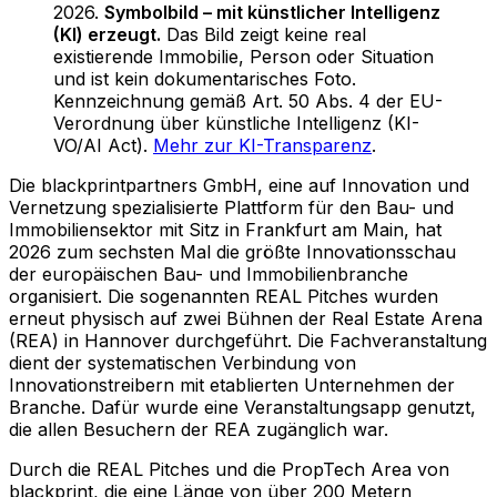
2026
.
Symbolbild – mit künstlicher Intelligenz
(KI) erzeugt.
Das Bild zeigt keine real
existierende Immobilie, Person oder Situation
und ist kein dokumentarisches Foto.
Kennzeichnung gemäß Art. 50 Abs. 4 der EU-
Verordnung über künstliche Intelligenz (KI-
VO/AI Act).
Mehr zur KI-Transparenz
.
Die blackprintpartners GmbH, eine auf Innovation und
Vernetzung spezialisierte Plattform für den Bau- und
Immobiliensektor mit Sitz in Frankfurt am Main, hat
2026 zum sechsten Mal die größte Innovationsschau
der europäischen Bau- und Immobilienbranche
organisiert. Die sogenannten REAL Pitches wurden
erneut physisch auf zwei Bühnen der Real Estate Arena
(REA) in Hannover durchgeführt. Die Fachveranstaltung
dient der systematischen Verbindung von
Innovationstreibern mit etablierten Unternehmen der
Branche. Dafür wurde eine Veranstaltungsapp genutzt,
die allen Besuchern der REA zugänglich war.
Durch die REAL Pitches und die PropTech Area von
blackprint, die eine Länge von über 200 Metern