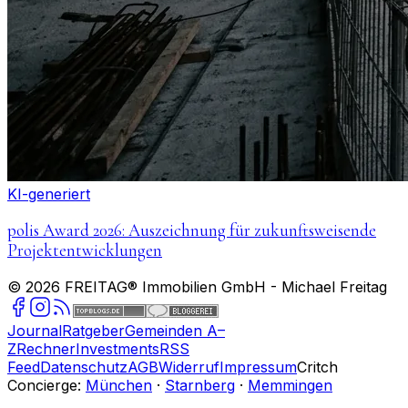
KI-generiert
polis Award 2026: Auszeichnung für zukunftsweisende
Projektentwicklungen
©
2026
FREITAG® Immobilien GmbH
- Michael Freitag
Journal
Ratgeber
Gemeinden A–
Z
Rechner
Investments
RSS
Feed
Datenschutz
AGB
Widerruf
Impressum
Critch
Concierge:
München
·
Starnberg
·
Memmingen