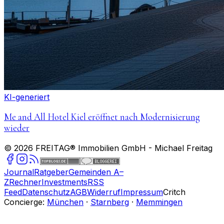
KI-generiert
Me and All Hotel Kiel eröffnet nach Modernisierung
wieder
©
2026
FREITAG® Immobilien GmbH
- Michael Freitag
Journal
Ratgeber
Gemeinden A–
Z
Rechner
Investments
RSS
Feed
Datenschutz
AGB
Widerruf
Impressum
Critch
Concierge:
München
·
Starnberg
·
Memmingen