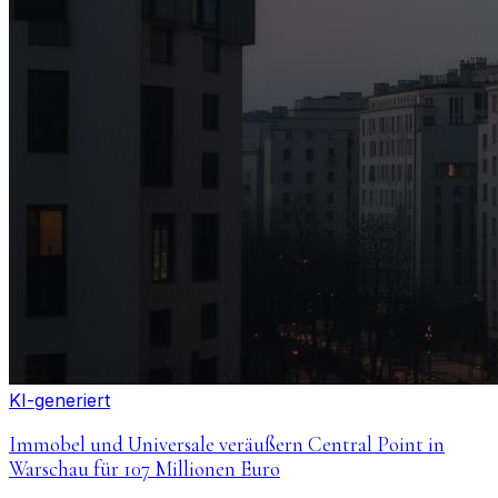
KI-generiert
Immobel und Universale veräußern Central Point in
Warschau für 107 Millionen Euro