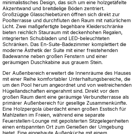
minimalistisches Design, das sich um eine holzgetäfelte
Akzentwand und breitdielige Böden zentriert.
Großzügige Glasschiebetüren öffnen sich direkt zur
Poolterrasse und durchfluten den Raum mit natürlichem
Licht. Zwei maßgefertigte begehbare Kleiderschränke
bieten reichlich Stauraum mit deckenhohen Regalen,
integrierten Schubladen und LED-beleuchteten
Schränken. Das En-Suite-Badezimmer komplettiert die
moderne Ästhetik der Suite mit einer freistehenden
Badewanne neben großen Fenstern und einer
geräumigen Duschkabine aus grauem Stein.
Der Außenbereich erweitert die Innenräume des Hauses
mit einer Reihe komfortabler Unterhaltungsbereiche, die
um den Pool herum angeordnet und von weitreichenden
Hügellandschaften eingerahmt sind. Direkt vor dem
großen Raum dient eine geräumige Verbundterrasse als
primärer Außenbereich für gesellige Zusammenkünfte.
Eine Holzpergola überdacht einen großen Esstisch für
Mahlzeiten im Freien, während eine separate
Feuerstellen-Lounge mit gepolsterten Sitzgelegenheiten
einen entspannten Ort zum Genießen der Umgebung
bietet. Eine eingebaute Außenküche mit einem