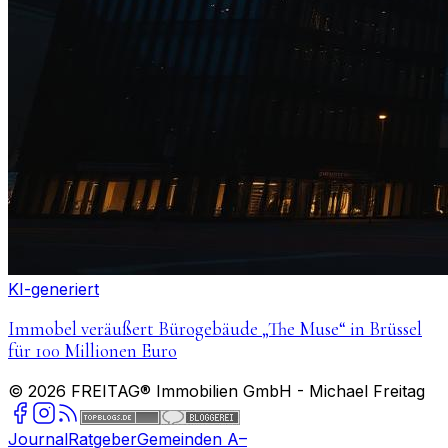
KI-generiert
Immobel veräußert Bürogebäude „The Muse“ in Brüssel
für 100 Millionen Euro
©
2026
FREITAG® Immobilien GmbH
- Michael Freitag
Journal
Ratgeber
Gemeinden A–