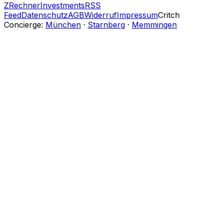
Z
Rechner
Investments
RSS
Feed
Datenschutz
AGB
Widerruf
Impressum
Critch
Concierge:
München
·
Starnberg
·
Memmingen