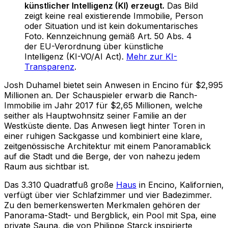
künstlicher Intelligenz (KI) erzeugt.
Das Bild
zeigt keine real existierende Immobilie, Person
oder Situation und ist kein dokumentarisches
Foto. Kennzeichnung gemäß Art. 50 Abs. 4
der EU-Verordnung über künstliche
Intelligenz (KI-VO/AI Act).
Mehr zur KI-
Transparenz
.
Josh Duhamel bietet sein Anwesen in Encino für $2,995
Millionen an. Der Schauspieler erwarb die Ranch-
Immobilie im Jahr 2017 für $2,65 Millionen, welche
seither als Hauptwohnsitz seiner Familie an der
Westküste diente. Das Anwesen liegt hinter Toren in
einer ruhigen Sackgasse und kombiniert eine klare,
zeitgenössische Architektur mit einem Panoramablick
auf die Stadt und die Berge, der von nahezu jedem
Raum aus sichtbar ist.
Das 3.310 Quadratfuß große
Haus
in Encino, Kalifornien,
verfügt über vier Schlafzimmer und vier Badezimmer.
Zu den bemerkenswerten Merkmalen gehören der
Panorama-Stadt- und Bergblick, ein Pool mit Spa, eine
private Sauna, die von Philippe Starck inspirierte