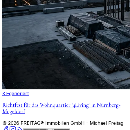
KI-generiert
Richtfest für das Wohnquartier "4Living" in Nürnberg-
Mögeldorf
©
2026
FREITAG® Immobilien GmbH
- Michael Freitag