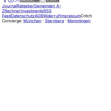
Journal
Ratgeber
Gemeinden A–
Z
Rechner
Investments
RSS
Feed
Datenschutz
AGB
Widerruf
Impressum
Critch
Concierge:
München
·
Starnberg
·
Memmingen