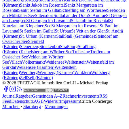
(Kärnten)
Sankt Jakob im Rosental
Sankt Margareten im
Rosental
Sankt Stefan im Gailtal
Schiefling am Wörthersee
Seeboden
am Millstätter See
Sittersdorf
Spittal an der Drau
St Andrae
St Georgen
am Laengsee
St Georgen im Lavanttal
St Jakob im Rosental
St
Kanzian am Klopeiner See
St Margareten im Rosental
St Paul im
Lavanttal
St Stefan im Gailtal
St Urban
St Veit an der Glan
St. Andrä
(Kärnten)
St. Urban (Kärnten)
Stall
Stall (Gemeinde)
Steindorf am
Ossiacher See
Steinfeld
(Kärnten)
Steuerberg
Stockenboi
Straßburg
Straßburg
(Kärnten)
Techelsberg am Wörther See
Trebesing
Treffen am
Ossiacher See
Velden am Wörther
See
Villach
Völkermarkt
Weißensee
Weißenstein
Weitensfeld im
Gurktal
Weißensee (Kärnten)
Weißenstein
(Kärnten)
Wernberg
Wernberg (Kärnten)
Winklern
Wolfsberg
(Kärnten)
Zell
Zell (Kärnten)
©
2026
FREITAG® Immobilien GmbH
- Michael Freitag
Journal
Ratgeber
Gemeinden A–Z
Rechner
Investments
RSS
Feed
Datenschutz
AGB
Widerruf
Impressum
Critch Concierge:
München
·
Starnberg
·
Memmingen