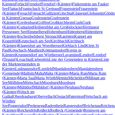
Kärnten
Ferlach
Ferndorf
Ferndorf (Kärnten)
Finkenstein am Faaker
See
Flattach
Frantschach St Gertraud
Frauenstein
Frauenstein
(Kärnten)
Fresach
Friesach
Gallizien
Gitschtal
Glanegg
Globasnitz
Glödni
in Kärnten
Gnesau
Grafenstein
Grafenstein
(Kärnten)
Greifenburg
Griffen
Großkirchheim
Gurk
Gurk
(Kärnten)
Guttaring
Heiligenblut am Großglockner
Hermagor
Pressegger See
Himmelberg
Hohenthurn
Hüttenberg
Hüttenberg
(Kärnten)
Irschen
Iselsberg Stronach
Kaernten
Kappel am
Krappfeld
Keutschach am See
Kirchbach
Kirchbach
(Kärnten)
Klagenfurt am Woerthersee
Kleblach Lind
Klein St
Paul
Kötschach-Mauthen
Köttmannsdorf
Krems in
Kärnten
Krumpendorf am Wörthersee
Lavamünd
Lendorf
Lendorf
(Drautal)
Lesachtal
Liebenfels
Liste der Gemeinden in Kärnten
Liste
der Marktgemeinden in
Kärnten
Ludmannsdorf
Lurnfeld
Magdalensberg
Magdalensberg
(Gemeinde)
Mallnitz
Malta
Malta (Kärnten)
Maria Rain
Maria Rain
(Kärnten)
Maria Saal
Maria Wörth
Metnitz
Micheldorf
Millstatt am
See
Mölbling
Mörtschach
Moosburg
Moosburg
(Kärnten)
Mühldorf
Mühldorf (Kärnten)
Neuhaus
Neuhaus
(Kärnten)
Nötsch im
Gailtal
Oberdrauburg
Obervellach
Ossiach
Paternion
Pörtschach am
Wörther
See
Poggersdorf
Preitenegg
Radenthein
Rangersdorf
Reichenau
Reichen
(Kärnten)
Reichenfels
Reißeck
Reißeck (Gemeinde)
Rennweg am
Katschberg
Rosegg
Ruden
Ruden (Kärnten)
Sachsenburg
Sachsenburg