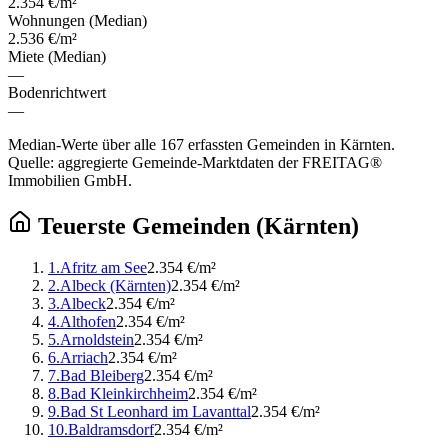
2.354 €/m²
Wohnungen (Median)
2.536 €/m²
Miete (Median)
—
Bodenrichtwert
—
Median-Werte über alle
167
erfassten Gemeinden in
Kärnten
.
Quelle: aggregierte Gemeinde-Marktdaten der FREITAG®
Immobilien GmbH.
Teuerste Gemeinden (
Kärnten
)
1
.
Afritz am See
2.354 €/m²
2
.
Albeck (Kärnten)
2.354 €/m²
3
.
Albeck
2.354 €/m²
4
.
Althofen
2.354 €/m²
5
.
Arnoldstein
2.354 €/m²
6
.
Arriach
2.354 €/m²
7
.
Bad Bleiberg
2.354 €/m²
8
.
Bad Kleinkirchheim
2.354 €/m²
9
.
Bad St Leonhard im Lavanttal
2.354 €/m²
10
.
Baldramsdorf
2.354 €/m²