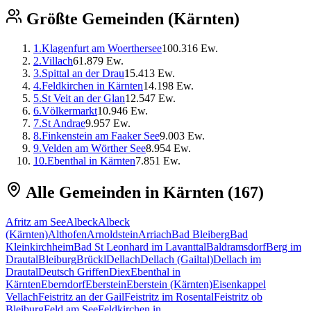
Größte Gemeinden (
Kärnten
)
1
.
Klagenfurt am Woerthersee
100.316
Ew.
2
.
Villach
61.879
Ew.
3
.
Spittal an der Drau
15.413
Ew.
4
.
Feldkirchen in Kärnten
14.198
Ew.
5
.
St Veit an der Glan
12.547
Ew.
6
.
Völkermarkt
10.946
Ew.
7
.
St Andrae
9.957
Ew.
8
.
Finkenstein am Faaker See
9.003
Ew.
9
.
Velden am Wörther See
8.954
Ew.
10
.
Ebenthal in Kärnten
7.851
Ew.
Alle Gemeinden in
Kärnten
(
167
)
Afritz am See
Albeck
Albeck
(Kärnten)
Althofen
Arnoldstein
Arriach
Bad Bleiberg
Bad
Kleinkirchheim
Bad St Leonhard im Lavanttal
Baldramsdorf
Berg im
Drautal
Bleiburg
Brückl
Dellach
Dellach (Gailtal)
Dellach im
Drautal
Deutsch Griffen
Diex
Ebenthal in
Kärnten
Eberndorf
Eberstein
Eberstein (Kärnten)
Eisenkappel
Vellach
Feistritz an der Gail
Feistritz im Rosental
Feistritz ob
Bleiburg
Feld am See
Feldkirchen in