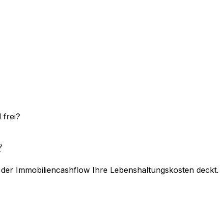
 frei?
?
 der Immobilien­cashflow Ihre Lebenshaltungs­kosten deckt.