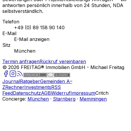
antworten persönlich innerhalb von 24 Stunden, NDA
selbstverständlich.
Telefon
+49 (0) 89 158 90 140
E-Mail
E-Mail anzeigen
Sitz
München
Termin anfragen
Rückruf vereinbaren
©
2026
FREITAG® Immobilien GmbH
- Michael Freitag
Journal
Ratgeber
Gemeinden A–
Z
Rechner
Investments
RSS
Feed
Datenschutz
AGB
Widerruf
Impressum
Critch
Concierge:
München
·
Starnberg
·
Memmingen