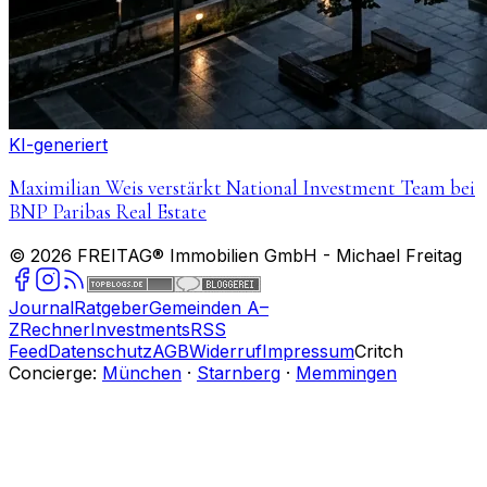
KI-generiert
Maximilian Weis verstärkt National Investment Team bei
BNP Paribas Real Estate
©
2026
FREITAG® Immobilien GmbH
- Michael Freitag
Journal
Ratgeber
Gemeinden A–
Z
Rechner
Investments
RSS
Feed
Datenschutz
AGB
Widerruf
Impressum
Critch
Concierge:
München
·
Starnberg
·
Memmingen