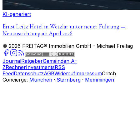
KI-generiert
Ernst Leitz Hotel in Wetzlar unter neuer Führung —
Neuausrichtung ab April 2026
©
2026
FREITAG® Immobilien GmbH
- Michael Freitag
Journal
Ratgeber
Gemeinden A–
Z
Rechner
Investments
RSS
Feed
Datenschutz
AGB
Widerruf
Impressum
Critch
Concierge:
München
·
Starnberg
·
Memmingen