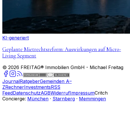
KI-generiert
Geplante Mietrechtsreform: Auswirkungen auf Micro-
Living Segment
©
2026
FREITAG® Immobilien GmbH
- Michael Freitag
Journal
Ratgeber
Gemeinden A–
Z
Rechner
Investments
RSS
Feed
Datenschutz
AGB
Widerruf
Impressum
Critch
Concierge:
München
·
Starnberg
·
Memmingen