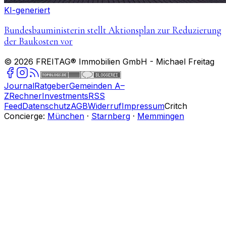
KI-generiert
Bundesbauministerin stellt Aktionsplan zur Reduzierung
der Baukosten vor
©
2026
FREITAG® Immobilien GmbH
- Michael Freitag
Journal
Ratgeber
Gemeinden A–
Z
Rechner
Investments
RSS
Feed
Datenschutz
AGB
Widerruf
Impressum
Critch
Concierge:
München
·
Starnberg
·
Memmingen