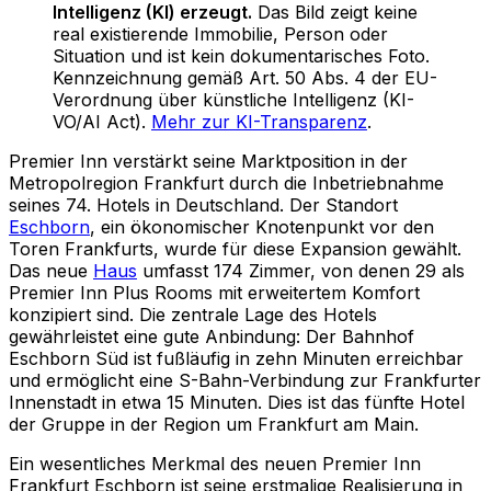
Intelligenz (KI) erzeugt.
Das Bild zeigt keine
real existierende Immobilie, Person oder
Situation und ist kein dokumentarisches Foto.
Kennzeichnung gemäß Art. 50 Abs. 4 der EU-
Verordnung über künstliche Intelligenz (KI-
VO/AI Act).
Mehr zur KI-Transparenz
.
Premier Inn verstärkt seine Marktposition in der
Metropolregion Frankfurt durch die Inbetriebnahme
seines 74. Hotels in Deutschland. Der Standort
Eschborn
, ein ökonomischer Knotenpunkt vor den
Toren Frankfurts, wurde für diese Expansion gewählt.
Das neue
Haus
umfasst 174 Zimmer, von denen 29 als
Premier Inn Plus Rooms mit erweitertem Komfort
konzipiert sind. Die zentrale Lage des Hotels
gewährleistet eine gute Anbindung: Der Bahnhof
Eschborn Süd ist fußläufig in zehn Minuten erreichbar
und ermöglicht eine S-Bahn-Verbindung zur Frankfurter
Innenstadt in etwa 15 Minuten. Dies ist das fünfte Hotel
der Gruppe in der Region um Frankfurt am Main.
Ein wesentliches Merkmal des neuen Premier Inn
Frankfurt Eschborn ist seine erstmalige Realisierung in