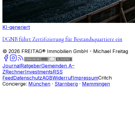
KI-generiert
DGNB führt Zertifizierung für Bestandsquartiere ein
©
2026
FREITAG® Immobilien GmbH
- Michael Freitag
Journal
Ratgeber
Gemeinden A–
Z
Rechner
Investments
RSS
Feed
Datenschutz
AGB
Widerruf
Impressum
Critch
Concierge:
München
·
Starnberg
·
Memmingen