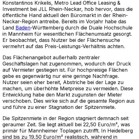
Konstantinos Krikelis, Metro Lead Office Leasing &
Investment bei JLL Rhein-Neckar, hob hervor, dass die
öffentliche Hand aktuell den Büromarkt in der Rhein-
Neckar-Region antreibe. Bereits im Vorjahr habe das
Land
Baden
-Württemberg durch die Duale Hochschule
in Mannheim für wesentlichen Flächenumsatz gesorgt.
Er beobachtet, dass Nutzer bei der Flächensuche
vermehrt auf das Preis-Leistungs-Verhältnis achten.
Das Flächenangebot außerhalb zentraler
Geschäftslagen hat zugenommen, wodurch der Druck
auf Vermieter gestiegen ist. Für hochpreisige Flächen
gebe es gegenwärtig nur eine geringe Nachfrage.
Nutzer seien eher bereit, Abstriche bei der Lage zu
machen, um überhöhte Mietpreise zu vermeiden. Diese
Entwicklung habe den Markt zugunsten der Mieter
verschoben. Dies wirke sich auf die gesamte Region aus
und führe zu einer Stagnation der Spitzenmiete.
Die Spitzenmiete in der Region stagniert demnach seit
geraumer Zeit. Sie liegt aktuell bei 22,50 Euro/m², was
primär für Mannheimer Toplagen zutrifft. In Heidelberg
sind bis zu 19,50 Euro/m² realistisch, während in