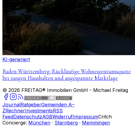
KI-generiert
Baden-Württemberg: Rückläufige Wohneigentumsquote
bei jungen Haushalten und angespannte Marktlage
©
2026
FREITAG® Immobilien GmbH
- Michael Freitag
Journal
Ratgeber
Gemeinden A–
Z
Rechner
Investments
RSS
Feed
Datenschutz
AGB
Widerruf
Impressum
Critch
Concierge:
München
·
Starnberg
·
Memmingen