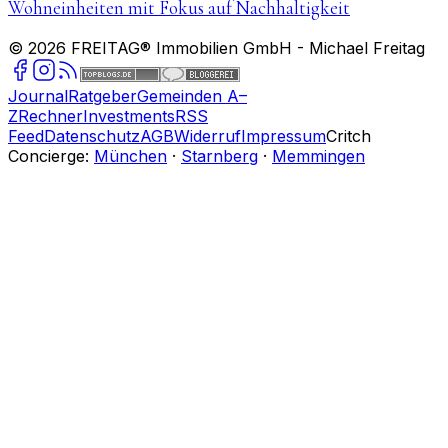
Wohneinheiten mit Fokus auf Nachhaltigkeit
©
2026
FREITAG® Immobilien GmbH
- Michael Freitag
Journal
Ratgeber
Gemeinden A–
Z
Rechner
Investments
RSS
Feed
Datenschutz
AGB
Widerruf
Impressum
Critch
Concierge:
München
·
Starnberg
·
Memmingen