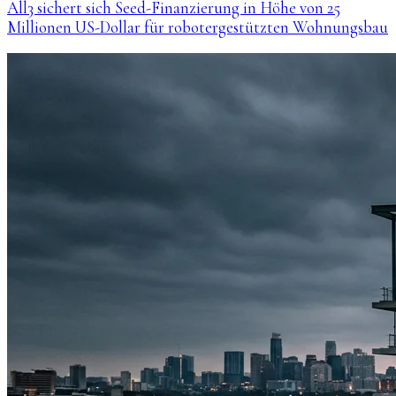
All3 sichert sich Seed-Finanzierung in Höhe von 25
Millionen US-Dollar für robotergestützten Wohnungsbau