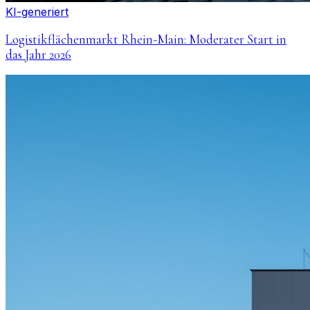
KI-generiert
Logistikflächenmarkt Rhein-Main: Moderater Start in
das Jahr 2026