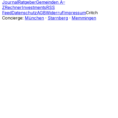
Journal
Ratgeber
Gemeinden A–
Z
Rechner
Investments
RSS
Feed
Datenschutz
AGB
Widerruf
Impressum
Critch
Concierge:
München
·
Starnberg
·
Memmingen