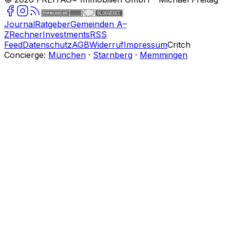
Journal
Ratgeber
Gemeinden A–
Z
Rechner
Investments
RSS
Feed
Datenschutz
AGB
Widerruf
Impressum
Critch
Concierge:
München
·
Starnberg
·
Memmingen