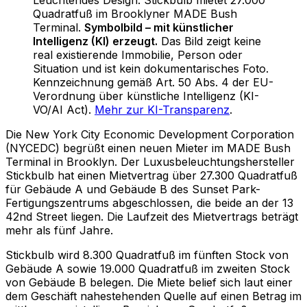
Quadratfuß im Brooklyner MADE Bush
Terminal
.
Symbolbild – mit künstlicher
Intelligenz (KI) erzeugt.
Das Bild zeigt keine
real existierende Immobilie, Person oder
Situation und ist kein dokumentarisches Foto.
Kennzeichnung gemäß Art. 50 Abs. 4 der EU-
Verordnung über künstliche Intelligenz (KI-
VO/AI Act).
Mehr zur KI-Transparenz
.
Die New York City Economic Development Corporation
(NYCEDC) begrüßt einen neuen Mieter im MADE Bush
Terminal in Brooklyn. Der Luxusbeleuchtungshersteller
Stickbulb hat einen Mietvertrag über 27.300 Quadratfuß
für Gebäude A und Gebäude B des Sunset Park-
Fertigungszentrums abgeschlossen, die beide an der 13
42nd Street liegen. Die Laufzeit des Mietvertrags beträgt
mehr als fünf Jahre.
Stickbulb wird 8.300 Quadratfuß im fünften Stock von
Gebäude A sowie 19.000 Quadratfuß im zweiten Stock
von Gebäude B belegen. Die Miete belief sich laut einer
dem Geschäft nahestehenden Quelle auf einen Betrag im