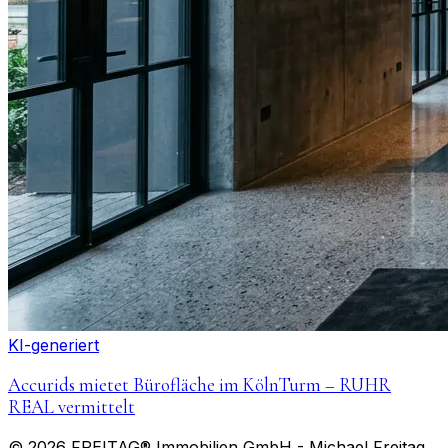
KI-generiert
Accurids mietet Bürofläche im KölnTurm – RUHR
REAL vermittelt
©
2026
FREITAG® Immobilien GmbH
- Michael Freitag