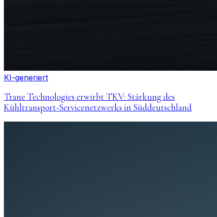
KI-generiert
Trane Technologies erwirbt TKV: Stärkung des
Kühltransport-Servicenetzwerks in Süddeutschland