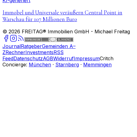
KI-generiert
Immobel und Universale veräußern Central Point in
Warschau für 107 Millionen Euro
©
2026
FREITAG® Immobilien GmbH
- Michael Freitag
Journal
Ratgeber
Gemeinden A–
Z
Rechner
Investments
RSS
Feed
Datenschutz
AGB
Widerruf
Impressum
Critch
Concierge:
München
·
Starnberg
·
Memmingen