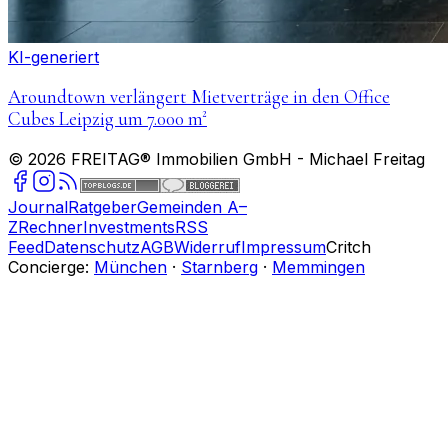
KI-generiert
Aroundtown verlängert Mietverträge in den Office
Cubes Leipzig um 7.000 m²
©
2026
FREITAG® Immobilien GmbH
- Michael Freitag
Journal
Ratgeber
Gemeinden A–
Z
Rechner
Investments
RSS
Feed
Datenschutz
AGB
Widerruf
Impressum
Critch
Concierge:
München
·
Starnberg
·
Memmingen