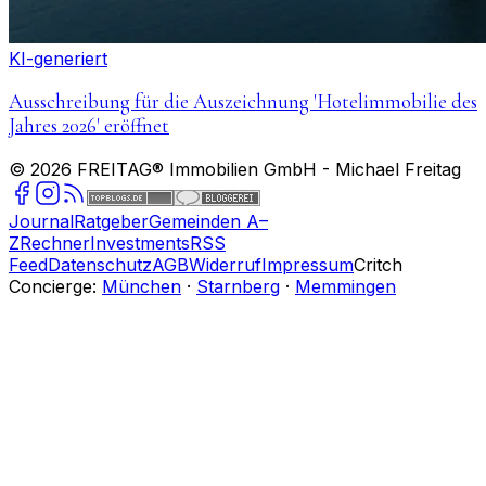
KI-generiert
Ausschreibung für die Auszeichnung 'Hotelimmobilie des
Jahres 2026' eröffnet
©
2026
FREITAG® Immobilien GmbH
- Michael Freitag
Journal
Ratgeber
Gemeinden A–
Z
Rechner
Investments
RSS
Feed
Datenschutz
AGB
Widerruf
Impressum
Critch
Concierge:
München
·
Starnberg
·
Memmingen