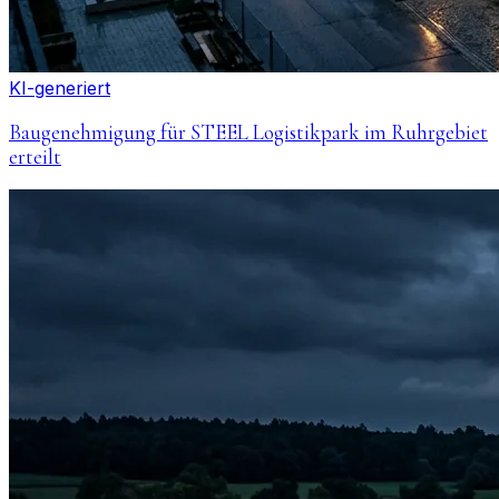
KI-generiert
Baugenehmigung für STEEL Logistikpark im Ruhrgebiet
erteilt