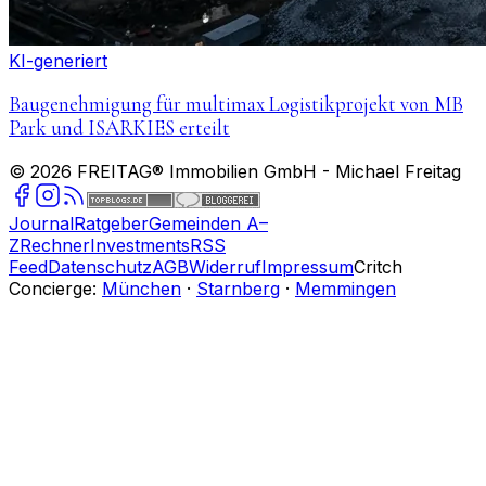
KI-generiert
Baugenehmigung für multimax Logistikprojekt von MB
Park und ISARKIES erteilt
©
2026
FREITAG® Immobilien GmbH
- Michael Freitag
Journal
Ratgeber
Gemeinden A–
Z
Rechner
Investments
RSS
Feed
Datenschutz
AGB
Widerruf
Impressum
Critch
Concierge:
München
·
Starnberg
·
Memmingen