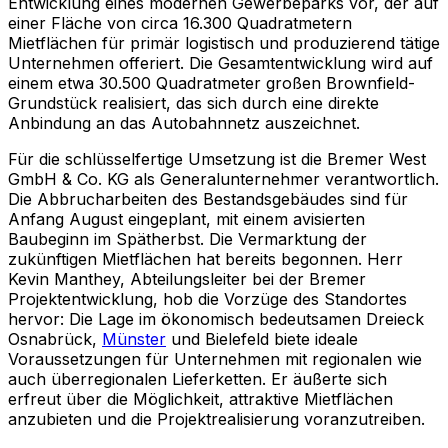
Entwicklung eines modernen Gewerbeparks vor, der auf
einer Fläche von circa 16.300 Quadratmetern
Mietflächen für primär logistisch und produzierend tätige
Unternehmen offeriert. Die Gesamtentwicklung wird auf
einem etwa 30.500 Quadratmeter großen Brownfield-
Grundstück realisiert, das sich durch eine direkte
Anbindung an das Autobahnnetz auszeichnet.
Für die schlüsselfertige Umsetzung ist die Bremer West
GmbH & Co. KG als Generalunternehmer verantwortlich.
Die Abbrucharbeiten des Bestandsgebäudes sind für
Anfang August eingeplant, mit einem avisierten
Baubeginn im Spätherbst. Die Vermarktung der
zukünftigen Mietflächen hat bereits begonnen. Herr
Kevin Manthey, Abteilungsleiter bei der Bremer
Projektentwicklung, hob die Vorzüge des Standortes
hervor: Die Lage im ökonomisch bedeutsamen Dreieck
Osnabrück,
Münster
und Bielefeld biete ideale
Voraussetzungen für Unternehmen mit regionalen wie
auch überregionalen Lieferketten. Er äußerte sich
erfreut über die Möglichkeit, attraktive Mietflächen
anzubieten und die Projektrealisierung voranzutreiben.