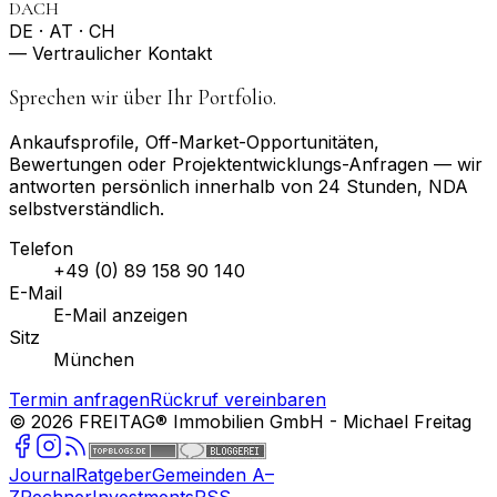
DACH
DE · AT · CH
— Vertraulicher Kontakt
Sprechen wir über Ihr Portfolio.
Ankaufsprofile, Off-Market-Opportunitäten,
Bewertungen oder Projektentwicklungs-Anfragen — wir
antworten persönlich innerhalb von 24 Stunden, NDA
selbstverständlich.
Telefon
+49 (0) 89 158 90 140
E-Mail
E-Mail anzeigen
Sitz
München
Termin anfragen
Rückruf vereinbaren
©
2026
FREITAG® Immobilien GmbH
- Michael Freitag
Journal
Ratgeber
Gemeinden A–
Z
Rechner
Investments
RSS