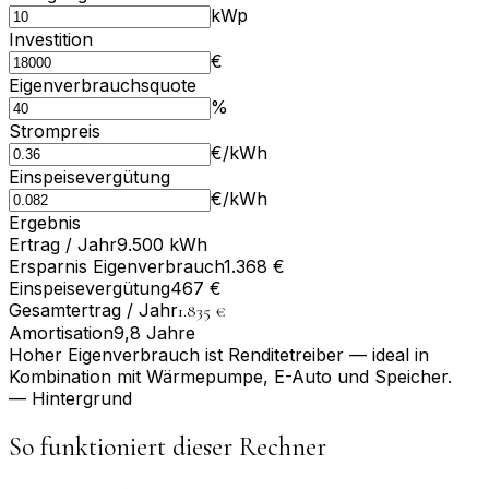
kWp
Investition
€
Eigenverbrauchs­quote
%
Strompreis
€/kWh
Einspeise­vergütung
€/kWh
Ergebnis
Ertrag / Jahr
9.500 kWh
Ersparnis Eigenverbrauch
1.368 €
Einspeise­vergütung
467 €
Gesamt­ertrag / Jahr
1.835 €
Amortisation
9,8 Jahre
Hoher Eigenverbrauch ist Renditetreiber — ideal in
Kombination mit Wärmepumpe, E-Auto und Speicher.
— Hintergrund
So funktioniert dieser Rechner