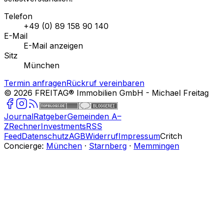
Telefon
+49 (0) 89 158 90 140
E-Mail
E-Mail anzeigen
Sitz
München
Termin anfragen
Rückruf vereinbaren
©
2026
FREITAG® Immobilien GmbH
- Michael Freitag
Journal
Ratgeber
Gemeinden A–
Z
Rechner
Investments
RSS
Feed
Datenschutz
AGB
Widerruf
Impressum
Critch
Concierge:
München
·
Starnberg
·
Memmingen