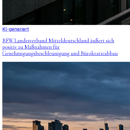
KI-generiert
BFW Landesverband Mitteldeutschland äußert sich
positiv zu Maßnahmen für
Genehmigungsbeschleunigung und Bürokratieabbau