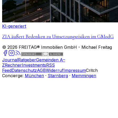
KI-generiert
ZIA äußert Bedenken zu Umsetzungsrisiken im GModG
©
2026
FREITAG® Immobilien GmbH
- Michael Freitag
Journal
Ratgeber
Gemeinden A–
Z
Rechner
Investments
RSS
Feed
Datenschutz
AGB
Widerruf
Impressum
Critch
Concierge:
München
·
Starnberg
·
Memmingen