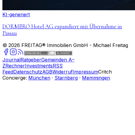
KI-generiert
DORMERO Hotel AG expandiert mit Übernahme in
Passau
©
2026
FREITAG® Immobilien GmbH
- Michael Freitag
Journal
Ratgeber
Gemeinden A–
Z
Rechner
Investments
RSS
Feed
Datenschutz
AGB
Widerruf
Impressum
Critch
Concierge:
München
·
Starnberg
·
Memmingen