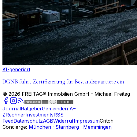
KI-generiert
DGNB führt Zertifizierung für Bestandsquartiere ein
©
2026
FREITAG® Immobilien GmbH
- Michael Freitag
Journal
Ratgeber
Gemeinden A–
Z
Rechner
Investments
RSS
Feed
Datenschutz
AGB
Widerruf
Impressum
Critch
Concierge:
München
·
Starnberg
·
Memmingen