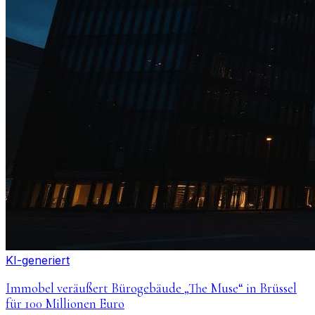
KI-generiert
Immobel veräußert Bürogebäude „The Muse“ in Brüssel
für 100 Millionen Euro