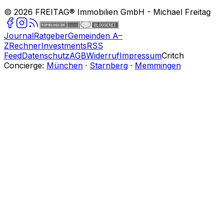
©
2026
FREITAG® Immobilien GmbH
- Michael Freitag
Journal
Ratgeber
Gemeinden A–
Z
Rechner
Investments
RSS
Feed
Datenschutz
AGB
Widerruf
Impressum
Critch
Concierge:
München
·
Starnberg
·
Memmingen