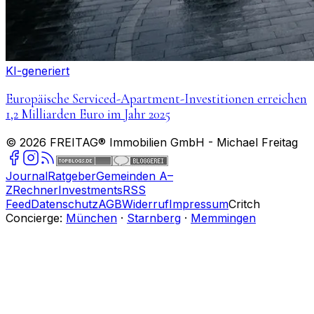
KI-generiert
Europäische Serviced-Apartment-Investitionen erreichen
1,2 Milliarden Euro im Jahr 2025
©
2026
FREITAG® Immobilien GmbH
- Michael Freitag
Journal
Ratgeber
Gemeinden A–
Z
Rechner
Investments
RSS
Feed
Datenschutz
AGB
Widerruf
Impressum
Critch
Concierge:
München
·
Starnberg
·
Memmingen