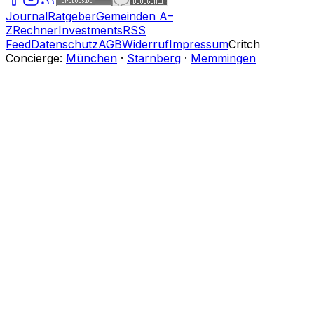
Journal
Ratgeber
Gemeinden A–
Z
Rechner
Investments
RSS
Feed
Datenschutz
AGB
Widerruf
Impressum
Critch
Concierge:
München
·
Starnberg
·
Memmingen