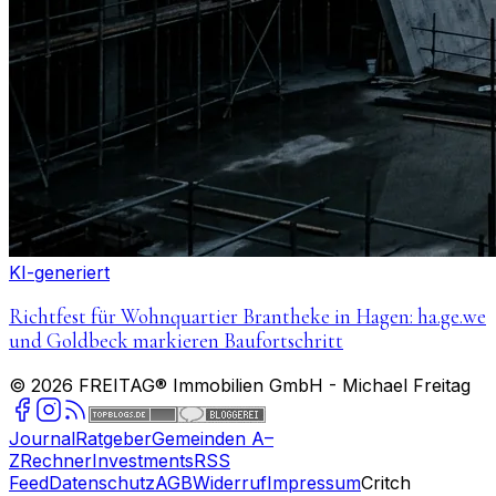
KI-generiert
Richtfest für Wohnquartier Brantheke in Hagen: ha.ge.we
und Goldbeck markieren Baufortschritt
©
2026
FREITAG® Immobilien GmbH
- Michael Freitag
Journal
Ratgeber
Gemeinden A–
Z
Rechner
Investments
RSS
Feed
Datenschutz
AGB
Widerruf
Impressum
Critch