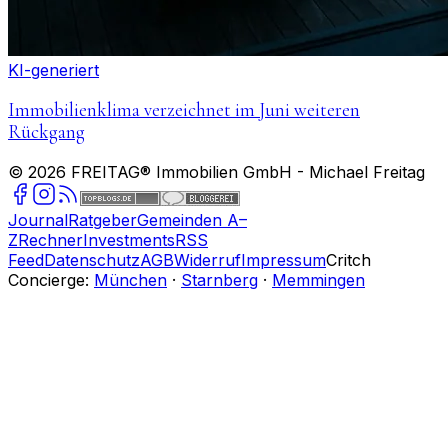
KI-generiert
Immobilienklima verzeichnet im Juni weiteren
Rückgang
©
2026
FREITAG® Immobilien GmbH
- Michael Freitag
Journal
Ratgeber
Gemeinden A–
Z
Rechner
Investments
RSS
Feed
Datenschutz
AGB
Widerruf
Impressum
Critch
Concierge:
München
·
Starnberg
·
Memmingen