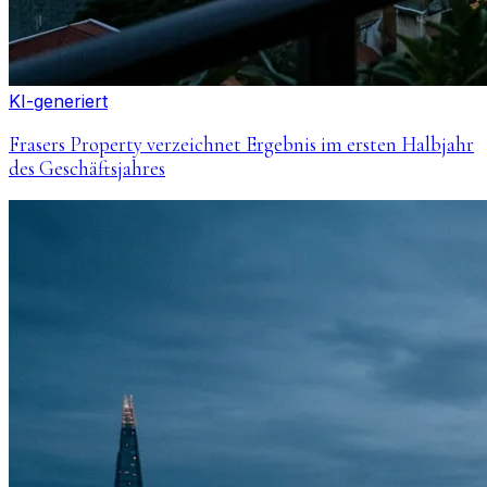
KI-generiert
Frasers Property verzeichnet Ergebnis im ersten Halbjahr
des Geschäftsjahres