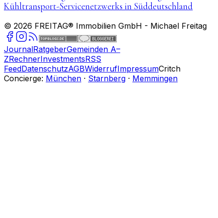
Kühltransport-Servicenetzwerks in Süddeutschland
©
2026
FREITAG® Immobilien GmbH
- Michael Freitag
Journal
Ratgeber
Gemeinden A–
Z
Rechner
Investments
RSS
Feed
Datenschutz
AGB
Widerruf
Impressum
Critch
Concierge:
München
·
Starnberg
·
Memmingen