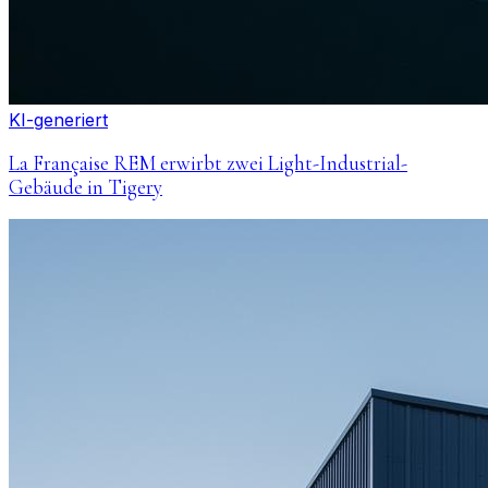
KI-generiert
La Française REM erwirbt zwei Light-Industrial-
Gebäude in Tigery