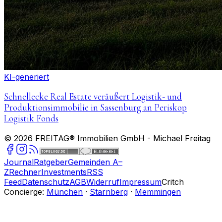
KI-generiert
Schnellecke Real Estate veräußert Logistik- und
Produktionsimmobilie in Sassenburg an Periskop
Logistik Fonds
©
2026
FREITAG® Immobilien GmbH
- Michael Freitag
Journal
Ratgeber
Gemeinden A–
Z
Rechner
Investments
RSS
Feed
Datenschutz
AGB
Widerruf
Impressum
Critch
Concierge:
München
·
Starnberg
·
Memmingen