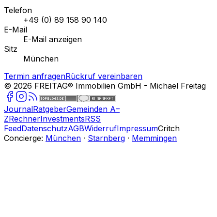
Telefon
+49 (0) 89 158 90 140
E-Mail
E-Mail anzeigen
Sitz
München
Termin anfragen
Rückruf vereinbaren
©
2026
FREITAG® Immobilien GmbH
- Michael Freitag
Journal
Ratgeber
Gemeinden A–
Z
Rechner
Investments
RSS
Feed
Datenschutz
AGB
Widerruf
Impressum
Critch
Concierge:
München
·
Starnberg
·
Memmingen