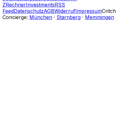
Z
Rechner
Investments
RSS
Feed
Datenschutz
AGB
Widerruf
Impressum
Critch
Concierge:
München
·
Starnberg
·
Memmingen