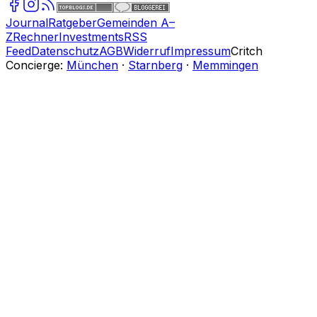
Journal
Ratgeber
Gemeinden A–
Z
Rechner
Investments
RSS
Feed
Datenschutz
AGB
Widerruf
Impressum
Critch
Concierge:
München
·
Starnberg
·
Memmingen