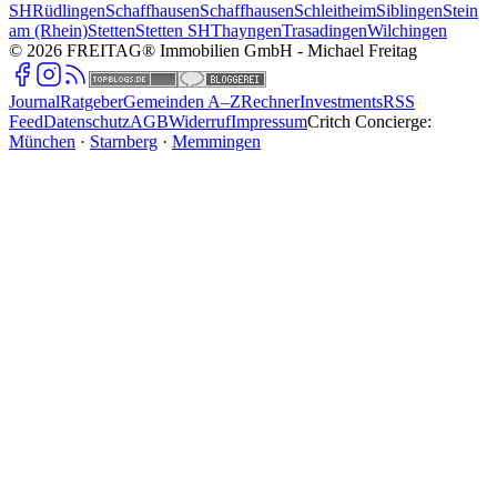
SH
Rüdlingen
Schaffhausen
Schaffhausen
Schleitheim
Siblingen
Stein
am (Rhein)
Stetten
Stetten SH
Thayngen
Trasadingen
Wilchingen
©
2026
FREITAG® Immobilien GmbH
- Michael Freitag
Journal
Ratgeber
Gemeinden A–Z
Rechner
Investments
RSS
Feed
Datenschutz
AGB
Widerruf
Impressum
Critch Concierge:
München
·
Starnberg
·
Memmingen