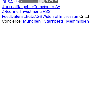
Journal
Ratgeber
Gemeinden A–
Z
Rechner
Investments
RSS
Feed
Datenschutz
AGB
Widerruf
Impressum
Critch
Concierge:
München
·
Starnberg
·
Memmingen